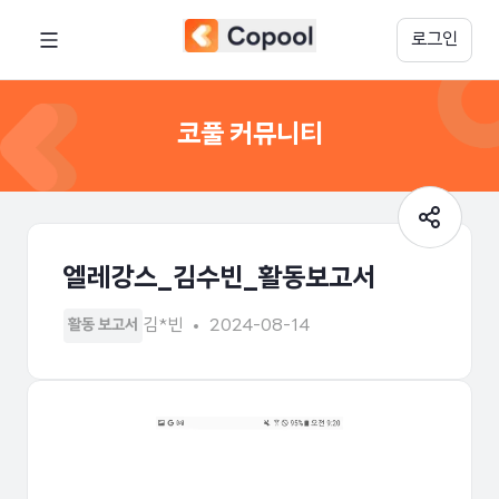
로그인
코풀 커뮤니티
엘레강스_김수빈_활동보고서
김*빈
2024-08-14
활동 보고서