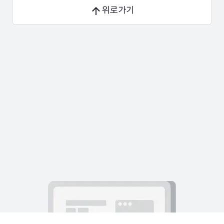
25
)
;
위로가기
26
27
⌄
const
{
data
,
error
,
isLoad
28
refreshInterval
:
1000
,
29
}
)
;
30
31
⌄
const
onMenuSelected
=
(
rec
32
⌄
if
(
!
ipAddress
)
{
33
return
;