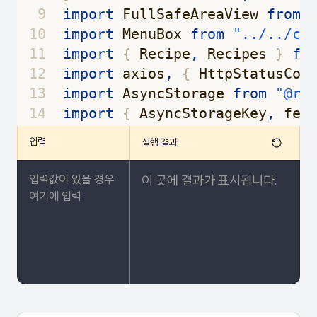
9
import
FullSafeAreaView
from
10
import
MenuBox
from
"../../co
11
import
{
Recipe
,
Recipes
}
fr
12
import
axios
,
{
HttpStatusCod
13
import
AsyncStorage
from
"@re
14
import
{
AsyncStorageKey
,
fet
15
import
{
useEffect
,
useState
입력
실행 결과
16
import
{
router
}
from
"expo-
17
import
useSWR
from
"swr"
;
이 곳에 결과가 표시됩니다.
18
import
{
Audio
}
from
"expo-a
19
20
⌄
export
default
function
Home
(
21
const
[
workBartender
,
setWo
22
const
[
ipAddress
,
setIPAddr
23
const
[
bartenderSound
,
setB
24
null