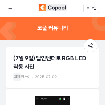
로그인
코풀 커뮤니티
(7월 9일) 앱인벤터로 RGB LED
작동 사진
전*성
2025-07-09
과제