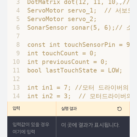
3
DotMatrix dot(12, 11, 10);
4
ServoMotor servo_1;  // 서보
5
ServoMotor servo_2; 
6
SonarSensor sonar(5, 6);//
7
8
const int touchSensorPin = 
9
int touchCount = 0;       
10
int previousCount = 0;    
11
bool lastTouchState = LOW
12
13
int in1 = 7; //모터 드라이버의
14
int in2 = 3;  // 모터드라이버의
15
int length;  //프렛 위치 명
입력
실행 결과
16
17
void setup() {
이 곳에 결과가 표시됩니다.
18
  Serial.begin(9600);// 보드