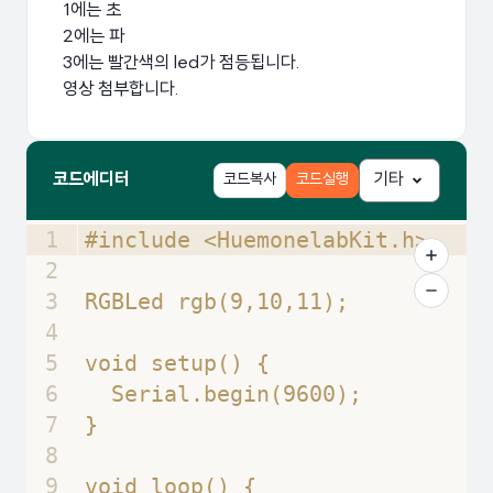
1에는 초
2에는 파
3에는 빨간색의 led가 점등됩니다.
영상 첨부합니다.
코드에디터
코드복사
코드실행
기타
1
#include <HuemonelabKit.h>
2
3
RGBLed rgb(9,10,11);
4
5
void setup() {
6
  Serial.begin(9600);
7
}
8
9
void loop() {