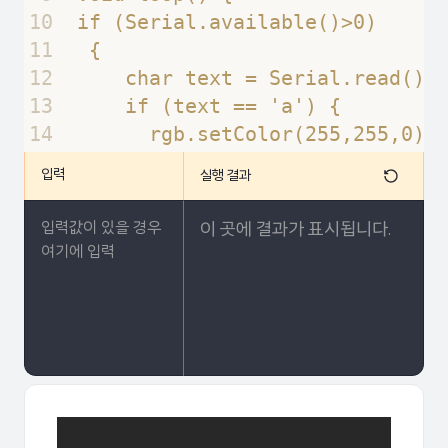
10
if (Serial.available()>0) 
11
 {
12
    char text = Serial.read();
13
    if (text == 'a') {        
14
      rgb.setColor(255,255,0);
15
    } else if(text == 'b') {  
입력
실행 결과
16
      rgb.setColor(0,255,255);
17
    } else if(text == 'c') {  
이 곳에 결과가 표시됩니다.
18
      rgb.setColor(255,0,0);
19
  }
20
}
21
}