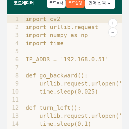
코드에디터
코드복사
코드실행
언어 선택
1
import cv2
2
import urllib.request
3
import numpy as np
4
import time
5
6
IP_ADDR = '192.168.0.51'
7
8
def go_backward():
9
    urllib.request.urlopen('h
10
    time.sleep(0.025)
11
12
def turn_left():
13
    urllib.request.urlopen('h
14
    time.sleep(0.1)