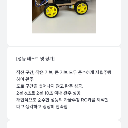
31
32
def stop():
33
    urllib.request.urlopen('h
[성능 테스트 및 평가]
직진 구간, 작은 커브, 큰 커브 모두 준수하게 자율주행
하여 완주.
도로 구간을 벗어나지 않고 완주 성공.
2분 6초로 2분 10초 이내 완주 성공.
개인적으로 준수한 성능의 자율주행 RC카를 제작했
다고 생각하고 굉장히 만족함.