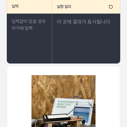
15
입력
실행 결과
16
def turn_right():
17
    urllib.request.urlopen('h
이 곳에 결과가 표시됩니다.
18
    time.sleep(0.1)
19
20
def calibrate_left():
21
    urllib.request.urlopen('h
22
    time.sleep(0.097)
23
24
def calibrate_right():
25
    urllib.request.urlopen('h
26
    time.sleep(0.097)
27
28
def go_forward():
29
    urllib.request.urlopen('h
30
    time.sleep(0.095)