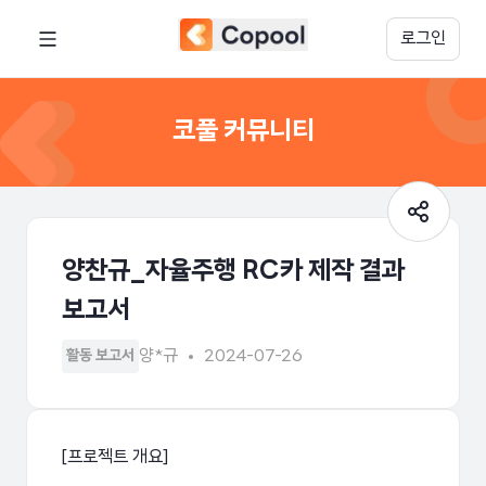
로그인
코풀 커뮤니티
양찬규_자율주행 RC카 제작 결과
보고서
양*규
2024-07-26
활동 보고서
[프로젝트 개요]