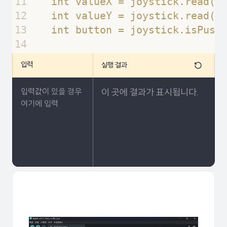
11
  int valueX = joystick.read('
12
  int valueY = joystick.read('
13
  int button = joystick.isPush
14
15
  Serial.print("x축:");
입력
실행 결과
16
  Serial.print(valueX);
17
  Serial.print(" ");
이 곳에 결과가 표시됩니다.
18
  Serial.print("y축:");
19
  Serial.print(valueY);
20
  Serial.print(" ");
21
  Serial.print("버튼:");
22
  Serial.println(button);
23
  delay(100);
24
}