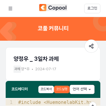
로그인
코풀 커뮤니티
양정우 _ 3일차 과제
양*우
2024-07-17
과제
코드에디터
코드복사
코드실행
언어 선택
1
#include <HuemonelabKit.h>