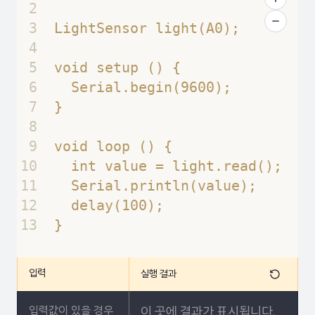
2
3
LightSensor light(A0); 
4
5
void setup () {
6
  Serial.begin(9600); 
7
}
8
9
void loop () {
10
  int value = light.read();
11
  Serial.println(value); 
12
  delay(100);
13
}
입력
실행 결과
이 곳에 결과가 표시됩니다.