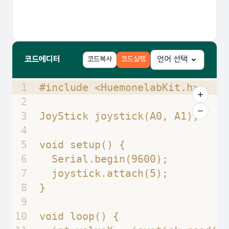
코드에디터
코드복사
코드실행
언어 선택
1
#include <HuemonelabKit.h>
2
3
JoyStick joystick(A0, A1);
4
5
void setup() {
6
  Serial.begin(9600);
7
  joystick.attach(5);
8
}
9
10
void loop() {