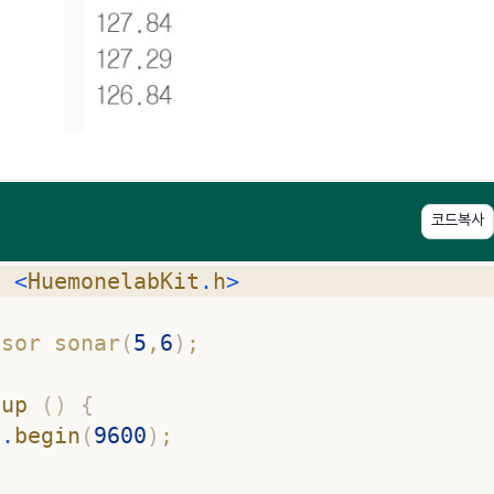
코드복사
e
<
HuemonelabKit
.
h
>
nsor sonar
(
5
,
6
)
;
tup
(
)
{
l
.
begin
(
9600
)
; 