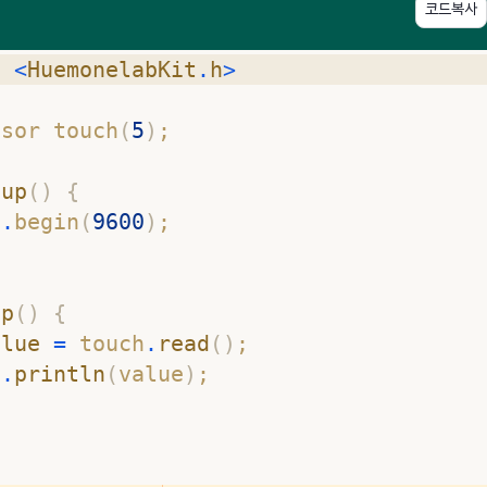
코드복사
e
<
HuemonelabKit
.
h
>
nsor touch
(
5
)
;
tup
(
)
{
l
.
begin
(
9600
)
; 
op
(
)
{
alue
=
 touch
.
read
(
)
; 
l
.
println
(
value
)
;