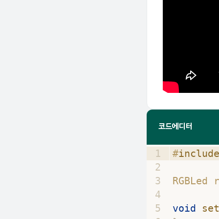
코드에디터
1
#
includ
2
3
RGBLed 
4
5
void
se