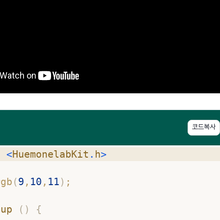
코드복사
e
<
HuemonelabKit
.
h
>
rgb
(
9
,
10
,
11
)
;
tup
(
)
{