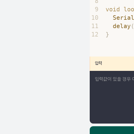
8
9
void lo
10
Seria
11
delay
12
}
입력