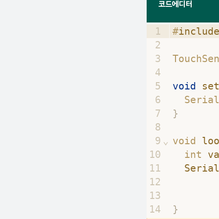
코드에디터
1
#
includ
2
3
TouchSe
4
5
void
se
6
  Seria
7
}
8
9
⌄
void 
lo
10
  int 
v
11
Seria
12
13
14
}