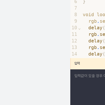
6
}
7
8
void lo
9
  rgb
.
s
10
⌄
delay
11
rgb
.
s
12
delay
13
rgb
.
s
14
delay
15
}
입력