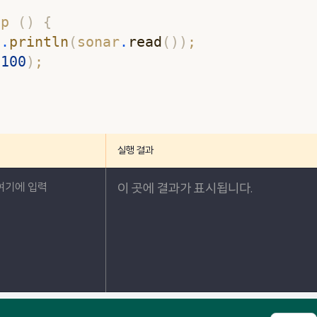
op 
(
)
{
l
.
println
(
sonar
.
read
(
)
)
; 
(
100
)
;
실행 결과
이 곳에 결과가 표시됩니다.