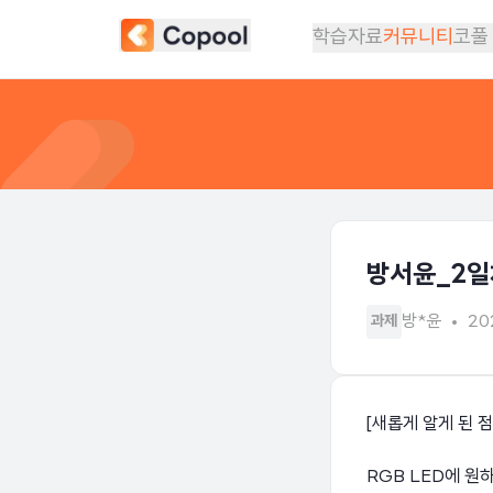
학습자료
커뮤니티
코풀
방서윤_2일
방*윤
20
과제
[새롭게 알게 된 점
RGB LED에 원