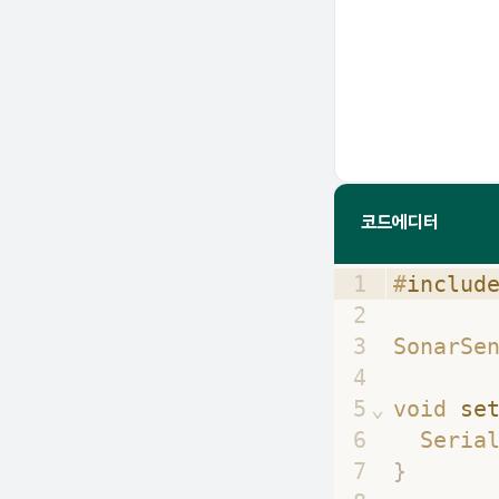
코드에디터
1
#
includ
2
3
SonarSe
4
5
⌄
void 
se
6
  Seria
7
}