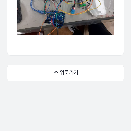
30
31
lcd
.
setCursor
(
1
, 
7
)
;
32
lcd
.
print
(
"H: "
)
;
33
lcd
.
print
(
h
)
;
34
lcd
.
print
(
"%"
)
;
35
36
// 수분 값이 임계값보다 크면 펌프
37
// if (soil > 400) {
38
//   Serial.println(soil);
위로가기
39
//   digitalWrite(LN1, LOW);
40
//   digitalWrite(LN2, HIGH)
41
// } else {
42
//   Serial.println(soil);
43
//   digitalWrite(LN1, LOW)
44
//   digitalWrite(LN2, LOW);
45
// }