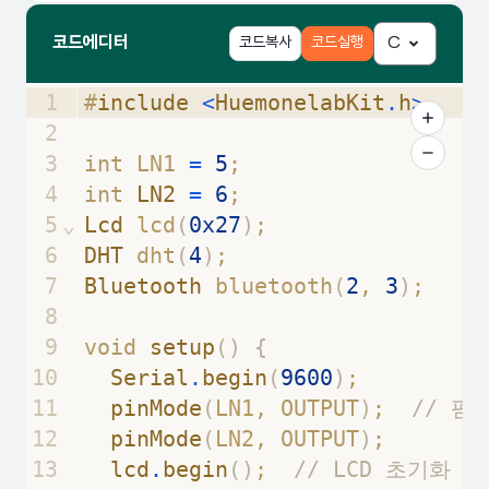
코드에디터
코드복사
코드실행
C
1
#
include
<
HuemonelabKit
.
h
>
2
3
int LN1 
=
5
; 
4
int 
LN2
=
6
;
5
⌄
Lcd 
lcd
(
0x27
)
;
6
DHT
 dht
(
4
)
;
7
Bluetooth
 bluetooth
(
2
, 
3
)
; 
8
9
void 
setup
(
)
{
10
Serial
.
begin
(
9600
)
;
11
pinMode
(
LN1, OUTPUT
)
;  
// 펌
12
pinMode
(
LN2, OUTPUT
)
; 
13
lcd
.
begin
(
)
;  
// LCD 초기화