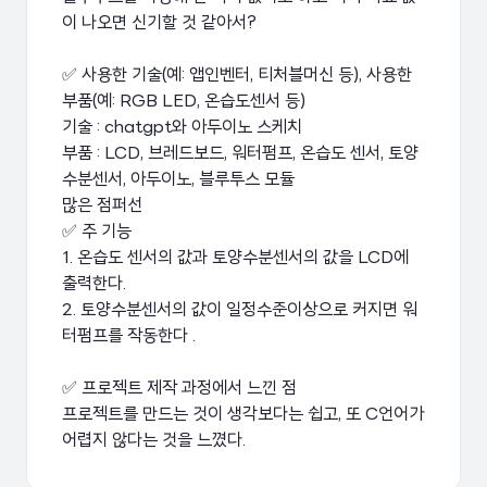
이 나오면 신기할 것 같아서?
✅ 사용한 기술(예: 앱인벤터, 티처블머신 등), 사용한
부품(예: RGB LED, 온습도센서 등)
기술 : chatgpt와 아두이노 스케치
부품 : LCD, 브레드보드, 워터펌프, 온습도 센서, 토양
수분센서, 아두이노, 블루투스 모듈
많은 점퍼선
✅ 주 기능
1. 온습도 센서의 값과 토양수분센서의 값을 LCD에
출력한다.
2. 토양수분센서의 값이 일정수준이상으로 커지면 워
터펌프를 작동한다 .
✅ 프로젝트 제작 과정에서 느낀 점
프로젝트를 만드는 것이 생각보다는 쉽고, 또 C언어가
어렵지 않다는 것을 느꼈다.