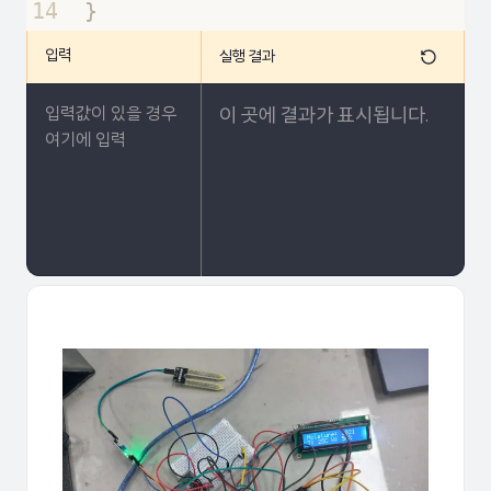
14
}
15
입력
실행 결과
16
void 
loop
(
)
{
17
  int soil 
=
 analogRead
(
A0
)
;  
이 곳에 결과가 표시됩니다.
18
  int 
t
=
 dht
.
readT
(
)
;
19
  int h 
=
 dht
.
readH
(
)
;
20
21
lcd
.
clear
(
)
;  
// LCD 화면 지
22
lcd
.
setCursor
(
0
, 
0
)
; 
23
lcd
.
print
(
"Moisture: "
)
;
24
lcd
.
print
(
soil
)
;
25
26
lcd
.
setCursor
(
1
, 
0
)
;
27
lcd
.
print
(
"T: "
)
;
28
lcd
.
print
(
t
)
;
29
lcd
.
print
(
"C"
)
;