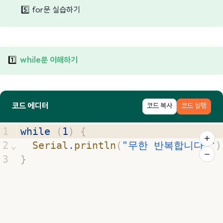
5️⃣
for문 실습하기
1️⃣
while문 이해하기
코드 에디터
코드 복사
코드 실행
1
while
(
1
)
{
2
⌄
Serial
.
println
(
"무한 반복합니다."
)
3
}