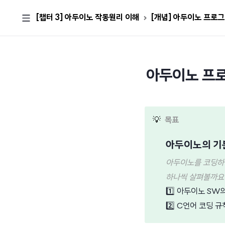
[챕터 3] 아두이노 작동원리 이해
[개념] 아두이노 프로
아두이노 프
💡
목표
아두이노의 기본
아두이노를 코딩하기
하나씩 살펴볼까요
1️⃣
아두이노 SW의
2️⃣
C언어 코딩 규