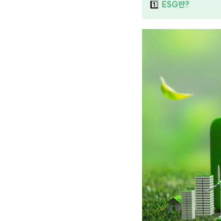
1️⃣
ESG란?