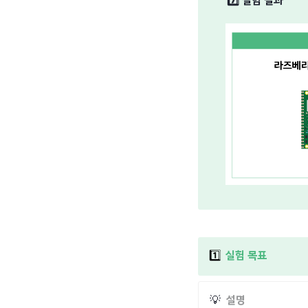
7️⃣
실험
결과
1️⃣
실험 목표
💡
설명