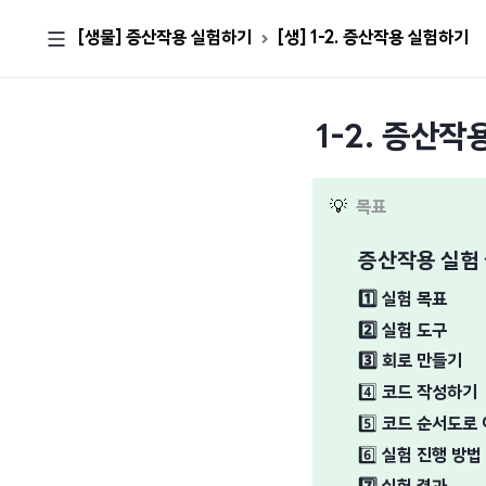
[생물] 증산작용 실험하기
[생] 1-2. 증산작용 실험하기
1-2. 증산
💡
목표
증산작용 실험
1️⃣
실험 목표
2️⃣
실험 도구
3️⃣
회로 만들기
4️⃣
코드 작성하기
5️⃣
코드 순서도로
6️⃣
실험 진행 방법